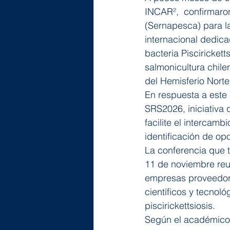
INCAR²,  confirmaron
(Sernapesca) para l
internacional dedica
bacteria Pisciricket
salmonicultura chile
del Hemisferio Norte
En respuesta a este 
SRS2026, iniciativa
facilite el intercamb
identificación de o
La conferencia que t
11 de noviembre reun
empresas proveedora
científicos y tecnol
piscirickettsiosis.
Según el académico 