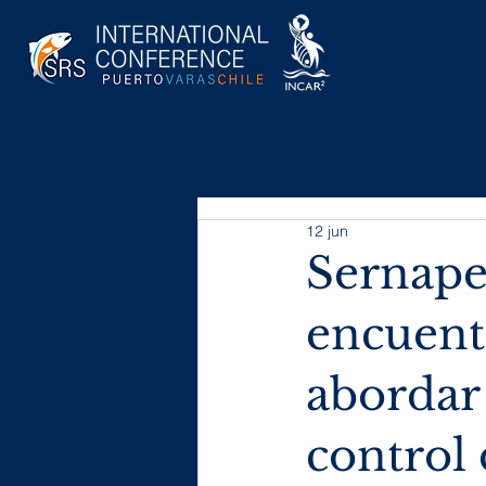
12 jun
Sernape
encuent
abordar 
control