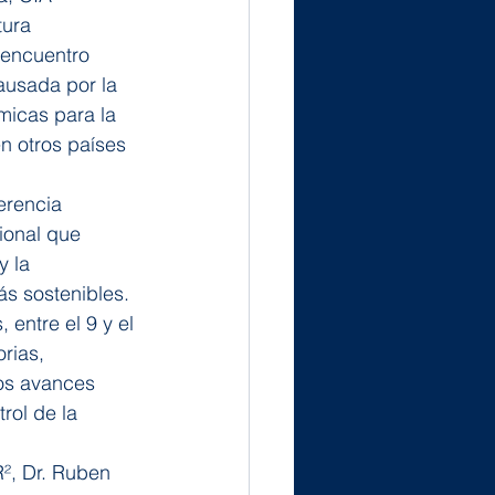
tura 
 encuentro 
ausada por la 
micas para la 
n otros países 
erencia 
ional que 
y la 
ás sostenibles.
entre el 9 y el 
rias, 
os avances 
rol de la 
², Dr. Ruben 