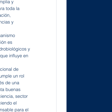
mplia y 
a toda la 
ción, 
cias y 
ganismo 
ión es 
idrobiológicos y 
que influye en 
cional de 
umple un rol 
vés de una 
nta buenas 
iencia, sector 
iendo el 
nsable para el 