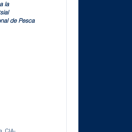
 la 
ial 
onal de Pesca 
a, CIA-