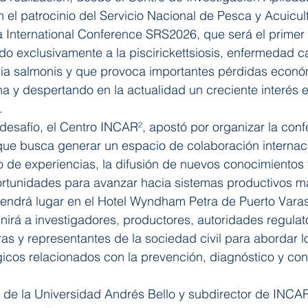
 el patrocinio del Servicio Nacional de Pesca y Acuicul
a International Conference SRS2026, que será el primer
do exclusivamente a la piscirickettsiosis, enfermedad c
tsia salmonis y que provoca importantes pérdidas econó
na y despertando en la actualidad un creciente interés e
.
desafío, el Centro INCAR², apostó por organizar la conf
 que busca generar un espacio de colaboración internac
io de experiencias, la difusión de nuevos conocimientos 
portunidades para avanzar hacia sistemas productivos m
endrá lugar en el Hotel Wyndham Petra de Puerto Varas, 
irá a investigadores, productores, autoridades regulato
s y representantes de la sociedad civil para abordar l
ógicos relacionados con la prevención, diagnóstico y cont
de la Universidad Andrés Bello y subdirector de INCAR