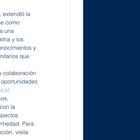
 extendió la 
rse como 
a una 
tria y los 
onocimientos y 
nitarios que 
y colaboración 
 oportunidades 
c.cl
.
os, 
con la 
spectos 
ermedad. Para 
ión, visita 