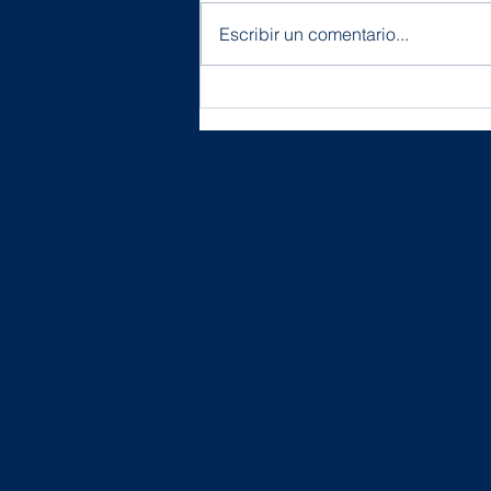
Escribir un comentario...
Abren inscripciones para
la Conferencia
Internacional SRS 2026
en Puerto Varas