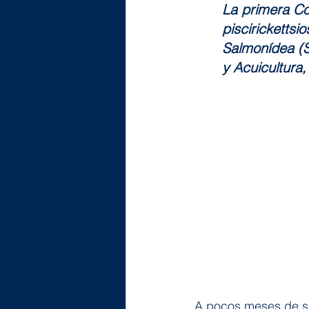
La primera Co
pisciricketts
Salmonídea (S
y Acuicultura
A pocos meses de su